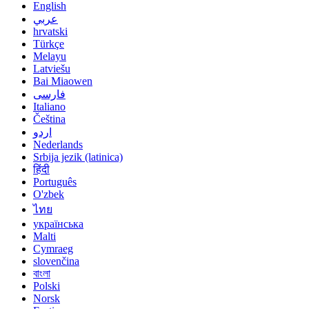
English
عربي
hrvatski
Türkçe
Melayu
Latviešu
Bai Miaowen
فارسی
Italiano
Čeština
اردو
Nederlands
Srbija jezik (latinica)
हिंदी
Português
O'zbek
ไทย
українська
Malti
Cymraeg
slovenčina
বাংলা
Polski
Norsk