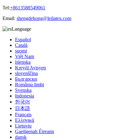
Tel:
+8613588549061
Email:
shengdehong@leilatex.com
Language
Español
Català
suomi
Việt Nam
íslenska
Kreyòl Ayisyen
slovenščina
Български
România limbi
Svenska
Indonesia
한국어
日本語
Français
Ελληνικά
Lietuvių
Gaeilgenah Éireann
dansk