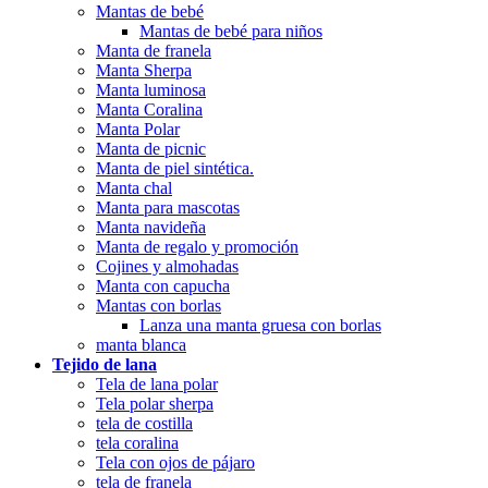
Mantas de bebé
Mantas de bebé para niños
Manta de franela
Manta Sherpa
Manta luminosa
Manta Coralina
Manta Polar
Manta de picnic
Manta de piel sintética.
Manta chal
Manta para mascotas
Manta navideña
Manta de regalo y promoción
Cojines y almohadas
Manta con capucha
Mantas con borlas
Lanza una manta gruesa con borlas
manta blanca
Tejido de lana
Tela de lana polar
Tela polar sherpa
tela de costilla
tela coralina
Tela con ojos de pájaro
tela de franela