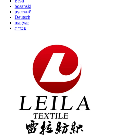
Eesti
bosanski
русский
Deutsch
magyar
עברית